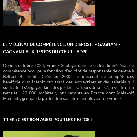
accompagnement budgetaire
Departs en vacances
inclusion numerique
lecture espace livres
acces droits sociaux
aide alimentaire
centre itinérant
ateliers cuisine
atelier francais
petite enfance
vestiaire
coiffure
camion
LE MÉCÉNAT DE COMPÉTENCE: UN DISPOSITIF GAGNANT-
GAGNANT AUX RESTOS DU CŒUR – AD90
Depuis octobre 2024, Franck Soulage, dans le cadre du mécénat de
compétence occupe la fonction d’adjoint de responsable de centre à
Belfort Bartholdi. Créé en 2003, le mécénat de compétences
bénéficie d’un intérêt croissant des entreprises et des salariés qui
souhaitent s’engager dans des projets porteurs de sens à la veille de la
retraite. 22 000 sociétés y ont recours en France dont Malakoff
Humanis, groupe de protection sociale et employeur de Franck.
TRIER : C’EST BON AUSSI POUR LES RESTOS !