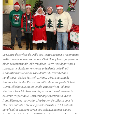
Le Centre d’activités de Delle des Restos du cœur a récemment
vu l’arrivée de nouveaux cadres. C’est Nancy Noro qui prend la
place de responsable, elle remplace Pierre Péquignot après
son départ volontaire. Ancienne présidente de la Fnath
(Fédération nationale des accidentés du travail et des
handicapés) du Sud Territoire, Nancy gérera désormais
l’antenne locale des Restos aux côtés de ses adjoints Gilbert
Guyot, Elisabeth Sordelet, Annie Waeckerly et Philippe
Martinez, tous très heureux de partager l’aventure avec la
nouvelle responsable. Tous sont déjà à l’action sur la cité
frontalière avec motivation, l’opération de collecte pour le
Noël des enfants a été une grande réussite et 111 enfants
bénéficiaires ont pu recevoir des cadeaux donnés par les