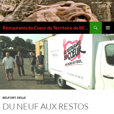
Recherche
Restaurants du Coeur du Territoire de BELFORT
ALLER
MENU
AU
PRINCI
CONTENU
BELFORT
,
DELLE
DU NEUF AUX RESTOS