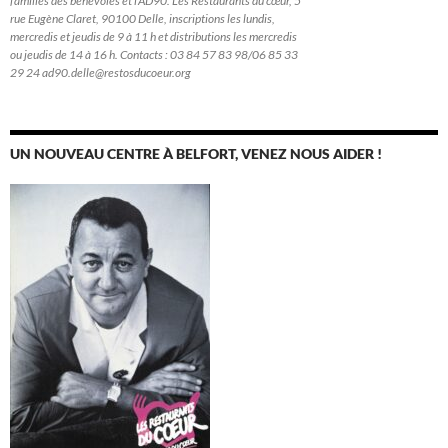
familles des bénévoles et l’AD90. Les Restaurants du cœur, 5
rue Eugène Claret, 90100 Delle, inscriptions les lundis,
mercredis et jeudis de 9 à 11 h et distributions les mercredis
ou jeudis de 14 à 16 h. Contacts : 03 84 57 83 98/06 85 33
29 24 ad90.delle@restosducoeur.org
UN NOUVEAU CENTRE À BELFORT, VENEZ NOUS AIDER !