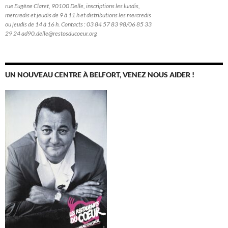
rue Eugène Claret, 90100 Delle, inscriptions les lundis,
mercredis et jeudis de 9 à 11 h et distributions les mercredis
ou jeudis de 14 à 16 h. Contacts : 03 84 57 83 98/06 85 33
29 24 ad90.delle@restosducoeur.org
UN NOUVEAU CENTRE À BELFORT, VENEZ NOUS AIDER !