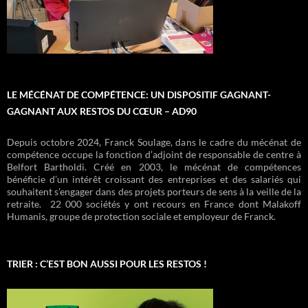
accompagnement budgetaire
Departs en vacances
inclusion numerique
lecture espace livres
acces a la justice
aide alimentaire
centre itinérant
ateliers cuisine
atelier francais
petite enfance
culture loisirs
vestiaire
coiffure
camion
LE MÉCÉNAT DE COMPÉTENCE: UN DISPOSITIF GAGNANT-
GAGNANT AUX RESTOS DU CŒUR – AD90
Depuis octobre 2024, Franck Soulage, dans le cadre du mécénat de
compétence occupe la fonction d’adjoint de responsable de centre à
Belfort Bartholdi. Créé en 2003, le mécénat de compétences
bénéficie d’un intérêt croissant des entreprises et des salariés qui
souhaitent s’engager dans des projets porteurs de sens à la veille de la
retraite. 22 000 sociétés y ont recours en France dont Malakoff
Humanis, groupe de protection sociale et employeur de Franck.
TRIER : C’EST BON AUSSI POUR LES RESTOS !