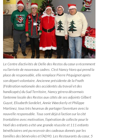
Le Centre d’activités de Delle des Restos du cœur a récemment
vu l’arrivée de nouveaux cadres. C’est Nancy Noro qui prend la
place de responsable, elle remplace Pierre Péquignot après
son départ volontaire. Ancienne présidente de la Fnath
(Fédération nationale des accidentés du travail et des
handicapés) du Sud Territoire, Nancy gérera désormais
l’antenne locale des Restos aux côtés de ses adjoints Gilbert
Guyot, Elisabeth Sordelet, Annie Waeckerly et Philippe
Martinez, tous très heureux de partager l’aventure avec la
nouvelle responsable. Tous sont déjà à l’action sur la cité
frontalière avec motivation, l’opération de collecte pour le
Noël des enfants a été une grande réussite et 111 enfants
bénéficiaires ont pu recevoir des cadeaux donnés par les
familles des bénévoles et l’AD90. Les Restaurants du cœur, 5