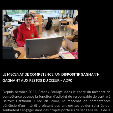
acces droits sociaux
accompagnement budgetaire
Departs en vacances
inclusion numerique
lecture espace livres
aide alimentaire
centre itinérant
ateliers cuisine
atelier francais
petite enfance
culture loisirs
vestiaire
coiffure
camion
LE MÉCÉNAT DE COMPÉTENCE: UN DISPOSITIF GAGNANT-
GAGNANT AUX RESTOS DU CŒUR – AD90
Depuis octobre 2024, Franck Soulage, dans le cadre du mécénat de
compétence occupe la fonction d’adjoint de responsable de centre à
Belfort Bartholdi. Créé en 2003, le mécénat de compétences
bénéficie d’un intérêt croissant des entreprises et des salariés qui
souhaitent s’engager dans des projets porteurs de sens à la veille de la