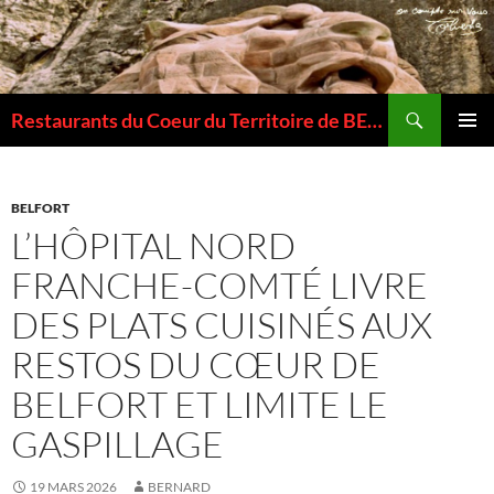
Recherche
Restaurants du Coeur du Territoire de BELFORT
ALLER
MENU
AU
PRINCI
CONTENU
BELFORT
L’HÔPITAL NORD
FRANCHE-COMTÉ LIVRE
DES PLATS CUISINÉS AUX
RESTOS DU CŒUR DE
BELFORT ET LIMITE LE
GASPILLAGE
19 MARS 2026
BERNARD