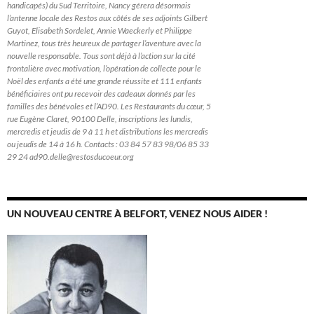
handicapés) du Sud Territoire, Nancy gérera désormais
l’antenne locale des Restos aux côtés de ses adjoints Gilbert
Guyot, Elisabeth Sordelet, Annie Waeckerly et Philippe
Martinez, tous très heureux de partager l’aventure avec la
nouvelle responsable. Tous sont déjà à l’action sur la cité
frontalière avec motivation, l’opération de collecte pour le
Noël des enfants a été une grande réussite et 111 enfants
bénéficiaires ont pu recevoir des cadeaux donnés par les
familles des bénévoles et l’AD90. Les Restaurants du cœur, 5
rue Eugène Claret, 90100 Delle, inscriptions les lundis,
mercredis et jeudis de 9 à 11 h et distributions les mercredis
ou jeudis de 14 à 16 h. Contacts : 03 84 57 83 98/06 85 33
29 24 ad90.delle@restosducoeur.org
UN NOUVEAU CENTRE À BELFORT, VENEZ NOUS AIDER !