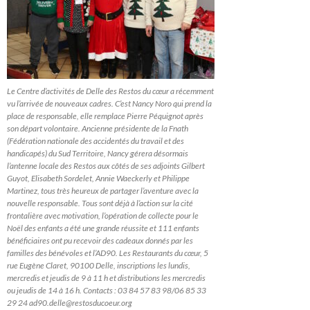
Le Centre d’activités de Delle des Restos du cœur a récemment
vu l’arrivée de nouveaux cadres. C’est Nancy Noro qui prend la
place de responsable, elle remplace Pierre Péquignot après
son départ volontaire. Ancienne présidente de la Fnath
(Fédération nationale des accidentés du travail et des
handicapés) du Sud Territoire, Nancy gérera désormais
l’antenne locale des Restos aux côtés de ses adjoints Gilbert
Guyot, Elisabeth Sordelet, Annie Waeckerly et Philippe
Martinez, tous très heureux de partager l’aventure avec la
nouvelle responsable. Tous sont déjà à l’action sur la cité
frontalière avec motivation, l’opération de collecte pour le
Noël des enfants a été une grande réussite et 111 enfants
bénéficiaires ont pu recevoir des cadeaux donnés par les
familles des bénévoles et l’AD90. Les Restaurants du cœur, 5
rue Eugène Claret, 90100 Delle, inscriptions les lundis,
mercredis et jeudis de 9 à 11 h et distributions les mercredis
ou jeudis de 14 à 16 h. Contacts : 03 84 57 83 98/06 85 33
29 24 ad90.delle@restosducoeur.org