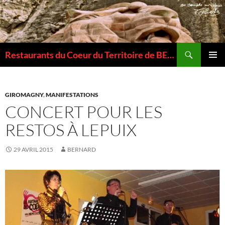
Recherche
Restaurants du Coeur du Territoire de BELFORT
ALLER
MENU
AU
PRINCI
CONTENU
GIROMAGNY
,
MANIFESTATIONS
CONCERT POUR LES
RESTOS À LEPUIX
29 AVRIL 2015
BERNARD