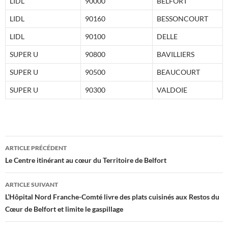
LIDL
90000
BELFORT
LIDL
90160
BESSONCOURT
LIDL
90100
DELLE
SUPER U
90800
BAVILLIERS
SUPER U
90500
BEAUCOURT
SUPER U
90300
VALDOIE
Navigation
ARTICLE PRÉCÉDENT
des
Le Centre itinérant au cœur du Territoire de Belfort
articles
ARTICLE SUIVANT
L’Hôpital Nord Franche-Comté livre des plats cuisinés aux Restos du
Cœur de Belfort et limite le gaspillage