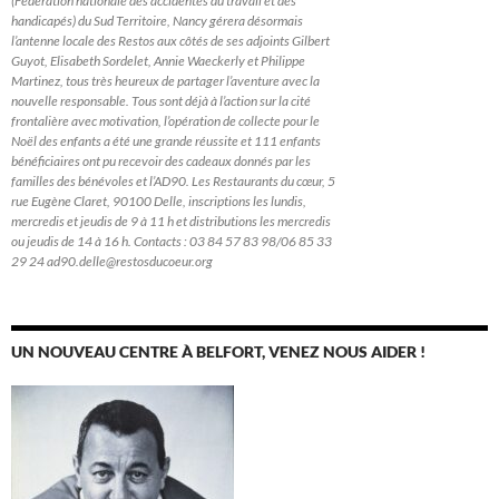
(Fédération nationale des accidentés du travail et des
handicapés) du Sud Territoire, Nancy gérera désormais
l’antenne locale des Restos aux côtés de ses adjoints Gilbert
Guyot, Elisabeth Sordelet, Annie Waeckerly et Philippe
Martinez, tous très heureux de partager l’aventure avec la
nouvelle responsable. Tous sont déjà à l’action sur la cité
frontalière avec motivation, l’opération de collecte pour le
Noël des enfants a été une grande réussite et 111 enfants
bénéficiaires ont pu recevoir des cadeaux donnés par les
familles des bénévoles et l’AD90. Les Restaurants du cœur, 5
rue Eugène Claret, 90100 Delle, inscriptions les lundis,
mercredis et jeudis de 9 à 11 h et distributions les mercredis
ou jeudis de 14 à 16 h. Contacts : 03 84 57 83 98/06 85 33
29 24 ad90.delle@restosducoeur.org
UN NOUVEAU CENTRE À BELFORT, VENEZ NOUS AIDER !