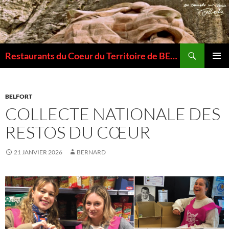
Recherche
Restaurants du Coeur du Territoire de BELFORT
ALLER
MENU
AU
PRINCI
CONTENU
BELFORT
COLLECTE NATIONALE DES
RESTOS DU CŒUR
21 JANVIER 2026
BERNARD