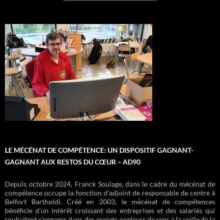
accompagnement budgetaire
Departs en vacances
inclusion numerique
lecture espace livres
aide alimentaire
centre itinérant
ateliers cuisine
atelier francais
petite enfance
culture loisirs
vestiaire
coiffure
camion
LE MÉCÉNAT DE COMPÉTENCE: UN DISPOSITIF GAGNANT-
GAGNANT AUX RESTOS DU CŒUR – AD90
Depuis octobre 2024, Franck Soulage, dans le cadre du mécénat de
compétence occupe la fonction d’adjoint de responsable de centre à
Belfort Bartholdi. Créé en 2003, le mécénat de compétences
bénéficie d’un intérêt croissant des entreprises et des salariés qui
souhaitent s’engager dans des projets porteurs de sens à la veille de la