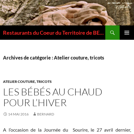
Recherche
Restaurants du Coeur du Territoire de BELFORT
ALLER
MENU
AU
PRINCI
CONTENU
Archives de catégorie : Atelier couture, tricots
ATELIER COUTURE, TRICOTS
LES BÉBÉS AU CHAUD
POUR L’HIVER
14 MAI 2016
BERNARD
A l’occasion de la Journée du Sourire, le 27 avril dernier,