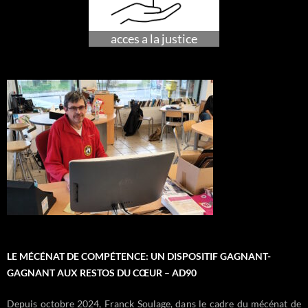
acces a la justice
accompagnement budgetaire
Departs en vacances
inclusion numerique
lecture espace livres
acces droits sociaux
aide alimentaire
centre itinérant
ateliers cuisine
atelier francais
petite enfance
culture loisirs
vestiaire
coiffure
camion
LE MÉCÉNAT DE COMPÉTENCE: UN DISPOSITIF GAGNANT-
GAGNANT AUX RESTOS DU CŒUR – AD90
Depuis octobre 2024, Franck Soulage, dans le cadre du mécénat de