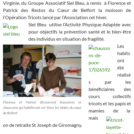
Virginie, du Groupe Associatif Siel Bleu, à remis à Florence et
Patrick des Restos du Cœur de Belfort la moisson de
l’Opération Tricots lancé par l’Association cet hiver.
Siel Bleu utilise l’Activité Physique Adaptée avec
pour objectifs la prévention santé et le bien-être
des individus en situation de fragilité.
Les
habits
ont
été
réalisé
s par les
bénéficiaires des
cours collectifs
Florence et Patrick découvrent brassières et
tricots et les papis et
chaussons qui habilleront cet hiver les bébés du cœur
mamies
de la
de Belfort.
mais
on de retraite St Joseph de Giromagny.