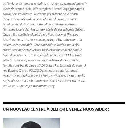
vu l’arrivée de nouveaux cadres. C’est Nancy Noro qui prend la
place de responsable, elle remplace Pierre Péquignot après
son départ volontaire. Ancienne présidente de la Fnath
(Fédération nationale des accidentés du travail et des
handicapés) du Sud Territoire, Nancy gérera désormais
l’antenne locale des Restos aux côtés de ses adjoints Gilbert
Guyot, Elisabeth Sordelet, Annie Waeckerly et Philippe
Martinez, tous très heureux de partager l’aventure avec la
nouvelle responsable. Tous sont déjà à l’action sur la cité
frontalière avec motivation, l’opération de collecte pour le
Noël des enfants a été une grande réussite et 111 enfants
bénéficiaires ont pu recevoir des cadeaux donnés par les
familles des bénévoles et l’AD90. Les Restaurants du cœur, 5
rue Eugène Claret, 90100 Delle, inscriptions les lundis,
mercredis et jeudis de 9 à 11 h et distributions les mercredis
ou jeudis de 14 à 16 h. Contacts : 03 84 57 83 98/06 85 33
29 24 ad90.delle@restosducoeur.org
UN NOUVEAU CENTRE À BELFORT, VENEZ NOUS AIDER !