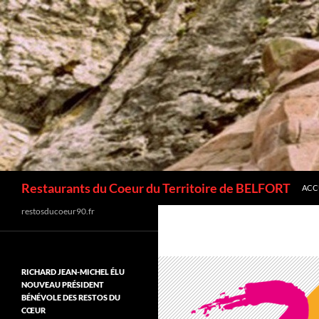
ALL
Recherche
Restaurants du Coeur du Territoire de BELFORT
ACC
restosducoeur90.fr
RICHARD JEAN-MICHEL ÉLU
NOUVEAU PRÉSIDENT
BÉNÉVOLE DES RESTOS DU
CŒUR