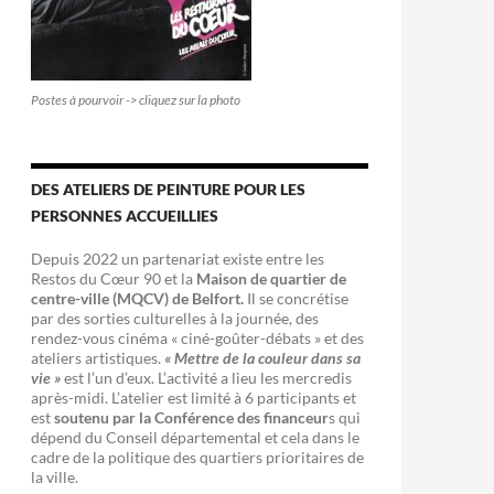
Postes à pourvoir -> cliquez sur la photo
DES ATELIERS DE PEINTURE POUR LES
PERSONNES ACCUEILLIES
Depuis 2022 un partenariat existe entre les
Restos du Cœur 90 et la
Maison de quartier de
centre-ville (MQCV) de Belfort.
Il se concrétise
par des sorties culturelles à la journée, des
rendez-vous cinéma « ciné-goûter-débats » et des
ateliers artistiques.
« Mettre de la couleur dans sa
vie »
est l’un d’eux. L’activité a lieu les mercredis
après-midi. L’atelier est limité à 6 participants et
est
soutenu par la Conférence des financeur
s qui
dépend du Conseil départemental et cela dans le
cadre de la politique des quartiers prioritaires de
la ville.