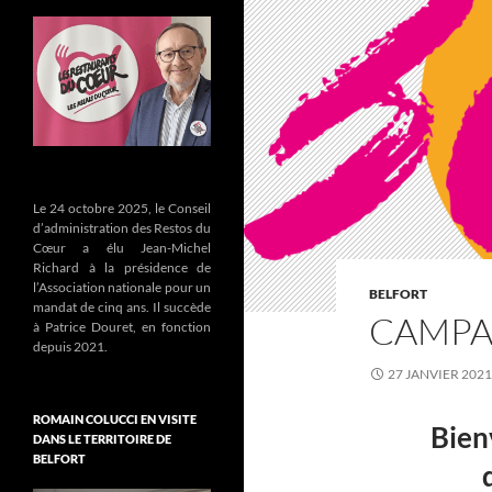
Le 24 octobre 2025, le Conseil
d’administration des Restos du
Cœur a élu Jean-Michel
Richard à la présidence de
l’Association nationale pour un
BELFORT
mandat de cinq ans. Il succède
CAMPA
à Patrice Douret, en fonction
depuis 2021.
27 JANVIER 2021
ROMAIN COLUCCI EN VISITE
Bien
DANS LE TERRITOIRE DE
BELFORT