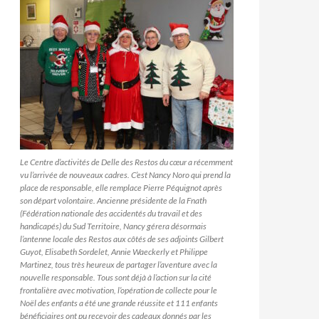
Le Centre d’activités de Delle des Restos du cœur a récemment
vu l’arrivée de nouveaux cadres. C’est Nancy Noro qui prend la
place de responsable, elle remplace Pierre Péquignot après
son départ volontaire. Ancienne présidente de la Fnath
(Fédération nationale des accidentés du travail et des
handicapés) du Sud Territoire, Nancy gérera désormais
l’antenne locale des Restos aux côtés de ses adjoints Gilbert
Guyot, Elisabeth Sordelet, Annie Waeckerly et Philippe
Martinez, tous très heureux de partager l’aventure avec la
nouvelle responsable. Tous sont déjà à l’action sur la cité
frontalière avec motivation, l’opération de collecte pour le
Noël des enfants a été une grande réussite et 111 enfants
bénéficiaires ont pu recevoir des cadeaux donnés par les