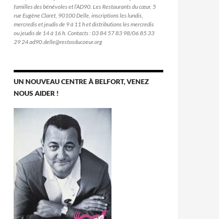
familles des bénévoles et l’AD90. Les Restaurants du cœur, 5
rue Eugène Claret, 90100 Delle, inscriptions les lundis,
mercredis et jeudis de 9 à 11 h et distributions les mercredis
ou jeudis de 14 à 16 h. Contacts : 03 84 57 83 98/06 85 33
29 24 ad90.delle@restosducoeur.org
UN NOUVEAU CENTRE À BELFORT, VENEZ
NOUS AIDER !