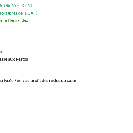
i de 18h 30 à 19h 30
lfort (près de la CAF)
belle Hernandez
on
NT
passé aux Restos
au lycée Ferry au profit des restos du cœur