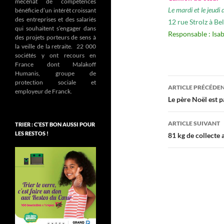
mécénat de compétences
Le mardi et le jeud
bénéficie d’un intérêt croissant
des entreprises et des salariés
12 rue Strolz à Be
qui souhaitent s’engager dans
Responsable : Isa
des projets porteurs de sens à
la veille de la retraite. 22 000
sociétés y ont recours en
France dont Malakoff
Humanis, groupe de
Navigati
protection sociale et
ARTICLE PRÉCÉDE
employeur de Franck.
des
Le père Noël est 
articles
ARTICLE SUIVANT
TRIER : C’EST BON AUSSI POUR
LES RESTOS !
81 kg de collecte 