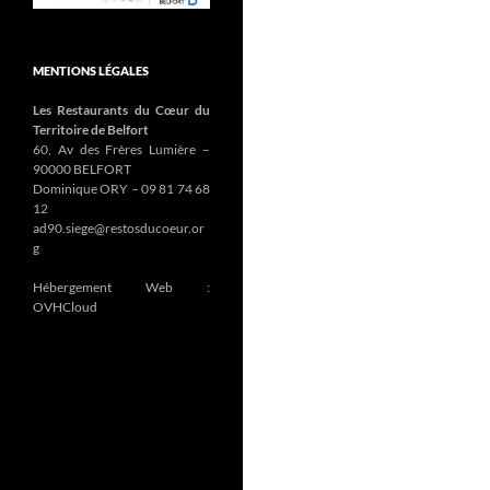
MENTIONS LÉGALES
Les Restaurants du Cœur du
Territoire de Belfort
60, Av des Frères Lumière –
90000 BELFORT
Dominique ORY – 09 81 74 68
12
ad90.siege@restosducoeur.or
g
Hébergement Web :
OVHCloud