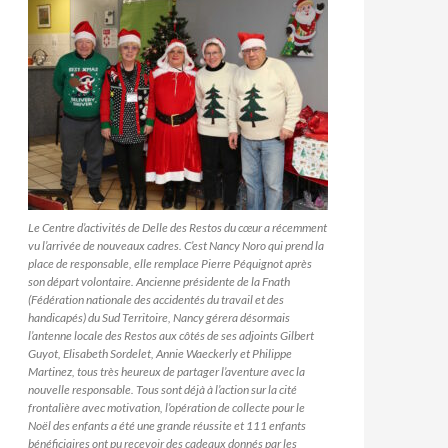
Le Centre d’activités de Delle des Restos du cœur a récemment
vu l’arrivée de nouveaux cadres. C’est Nancy Noro qui prend la
place de responsable, elle remplace Pierre Péquignot après
son départ volontaire. Ancienne présidente de la Fnath
(Fédération nationale des accidentés du travail et des
handicapés) du Sud Territoire, Nancy gérera désormais
l’antenne locale des Restos aux côtés de ses adjoints Gilbert
Guyot, Elisabeth Sordelet, Annie Waeckerly et Philippe
Martinez, tous très heureux de partager l’aventure avec la
nouvelle responsable. Tous sont déjà à l’action sur la cité
frontalière avec motivation, l’opération de collecte pour le
Noël des enfants a été une grande réussite et 111 enfants
bénéficiaires ont pu recevoir des cadeaux donnés par les