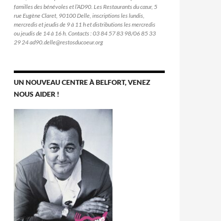
familles des bénévoles et l’AD90. Les Restaurants du cœur, 5
rue Eugène Claret, 90100 Delle, inscriptions les lundis,
mercredis et jeudis de 9 à 11 h et distributions les mercredis
ou jeudis de 14 à 16 h. Contacts : 03 84 57 83 98/06 85 33
29 24 ad90.delle@restosducoeur.org
UN NOUVEAU CENTRE À BELFORT, VENEZ
NOUS AIDER !
h. Beaucourt, Delle et Giromagny : le jeudi de 14 h à 16 h à partir d