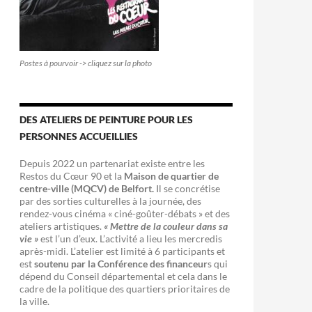
Postes à pourvoir -> cliquez sur la photo
DES ATELIERS DE PEINTURE POUR LES
PERSONNES ACCUEILLIES
Depuis 2022 un partenariat existe entre les
Restos du Cœur 90 et la
Maison de quartier de
centre-ville (MQCV) de Belfort.
Il se concrétise
par des sorties culturelles à la journée, des
rendez-vous cinéma « ciné-goûter-débats » et des
ateliers artistiques.
« Mettre de la couleur dans sa
vie »
est l’un d’eux. L’activité a lieu les mercredis
après-midi. L’atelier est limité à 6 participants et
est
soutenu par la Conférence des financeur
s qui
dépend du Conseil départemental et cela dans le
cadre de la politique des quartiers prioritaires de
la ville.