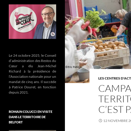
Le 24 octobre 2025, le Conseil
d’administration des Restos du
Cœur a élu Jean-Michel
Richard à la présidence de
l’Association nationale pour un
LES CENTRES D'ACT
mandat de cinq ans. Il succède
CAMPA
à Patrice Douret, en fonction
depuis 2021.
TERRIT
C’EST P
ROMAIN COLUCCI EN VISITE
DANS LE TERRITOIRE DE
12 NOVEMBRE 2
BELFORT