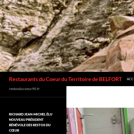
ALL
Recherche
Restaurants du Coeur du Territoire de BELFORT
ACC
restosducoeur90.fr
RICHARD JEAN-MICHEL ÉLU
NOUVEAU PRÉSIDENT
BÉNÉVOLE DES RESTOS DU
CŒUR