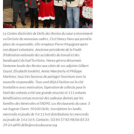
Le Centre d’activités de Delle des Restos du cœur a récemment
vu l’arrivée de nouveaux cadres. C’est Nancy Noro qui prend la
place de responsable, elle remplace Pierre Péquignot après
son départ volontaire. Ancienne présidente de la Fnath
(Fédération nationale des accidentés du travail et des
handicapés) du Sud Territoire, Nancy gérera désormais
l’antenne locale des Restos aux côtés de ses adjoints Gilbert
Guyot, Elisabeth Sordelet, Annie Waeckerly et Philippe
Martinez, tous très heureux de partager l’aventure avec la
nouvelle responsable. Tous sont déjà à l’action sur la cité
frontalière avec motivation, l’opération de collecte pour le
Noël des enfants a été une grande réussite et 111 enfants
bénéficiaires ont pu recevoir des cadeaux donnés par les
familles des bénévoles et l’AD90. Les Restaurants du cœur, 5
rue Eugène Claret, 90100 Delle, inscriptions les lundis,
mercredis et jeudis de 9 à 11 h et distributions les mercredis
ou jeudis de 14 à 16 h. Contacts : 03 84 57 83 98/06 85 33
29 24 ad90.delle@restosducoeur.org