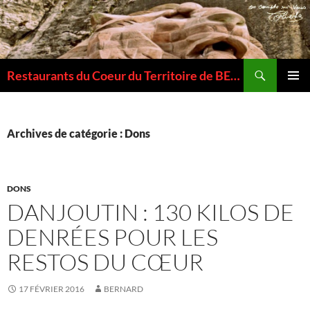
Recherche
Restaurants du Coeur du Territoire de BELFORT
ALLER
MENU
AU
PRINCI
CONTENU
Archives de catégorie : Dons
DONS
DANJOUTIN : 130 KILOS DE
DENRÉES POUR LES
RESTOS DU CŒUR
17 FÉVRIER 2016
BERNARD