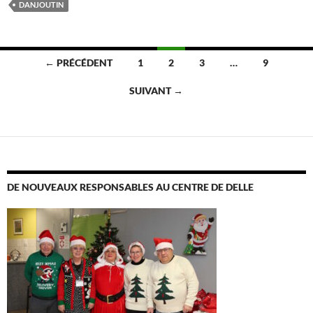
DANJOUTIN
Navigation
← PRÉCÉDENT
1
2
3
…
9
des
SUIVANT →
articles
DE NOUVEAUX RESPONSABLES AU CENTRE DE DELLE