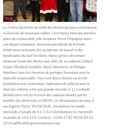
Le Centre d’activités de Delle des Restos du cœur a récemment
vu l’arrivée de nouveaux cadres. C’est Nancy Noro qui prend la
place de responsable, elle remplace Pierre Péquignot après
son départ volontaire. Ancienne présidente de la Fnath
(Fédération nationale des accidentés du travail et des
handicapés) du Sud Territoire, Nancy gérera désormais
l’antenne locale des Restos aux côtés de ses adjoints Gilbert
Guyot, Elisabeth Sordelet, Annie Waeckerly et Philippe
Martinez, tous très heureux de partager l’aventure avec la
nouvelle responsable. Tous sont déjà à l’action sur la cité
frontalière avec motivation, l’opération de collecte pour le
Noël des enfants a été une grande réussite et 111 enfants
bénéficiaires ont pu recevoir des cadeaux donnés par les
familles des bénévoles et l’AD90. Les Restaurants du cœur, 5
rue Eugène Claret, 90100 Delle, inscriptions les lundis,
mercredis et jeudis de 9 à 11 h et distributions les mercredis
ou jeudis de 14 à 16 h. Contacts : 03 84 57 83 98/06 85 33
29 24 ad90.delle@restosducoeur.org