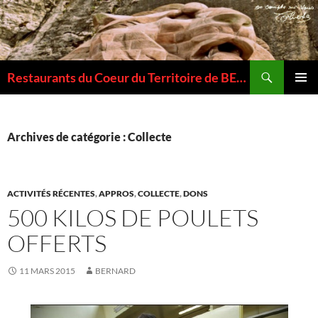
Recherche
Restaurants du Coeur du Territoire de BELFORT
ALLER
MENU
AU
PRINCI
CONTENU
Archives de catégorie : Collecte
ACTIVITÉS RÉCENTES
,
APPROS
,
COLLECTE
,
DONS
500 KILOS DE POULETS
OFFERTS
11 MARS 2015
BERNARD