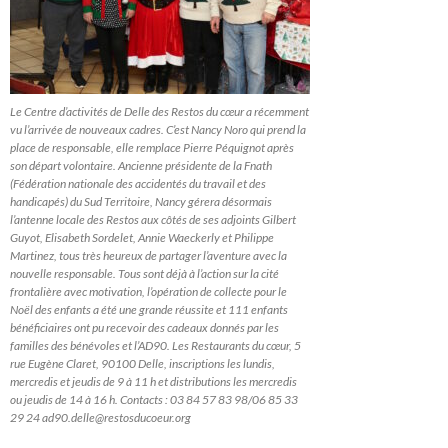
Le Centre d’activités de Delle des Restos du cœur a récemment
vu l’arrivée de nouveaux cadres. C’est Nancy Noro qui prend la
place de responsable, elle remplace Pierre Péquignot après
son départ volontaire. Ancienne présidente de la Fnath
(Fédération nationale des accidentés du travail et des
handicapés) du Sud Territoire, Nancy gérera désormais
l’antenne locale des Restos aux côtés de ses adjoints Gilbert
Guyot, Elisabeth Sordelet, Annie Waeckerly et Philippe
Martinez, tous très heureux de partager l’aventure avec la
nouvelle responsable. Tous sont déjà à l’action sur la cité
frontalière avec motivation, l’opération de collecte pour le
Noël des enfants a été une grande réussite et 111 enfants
bénéficiaires ont pu recevoir des cadeaux donnés par les
familles des bénévoles et l’AD90. Les Restaurants du cœur, 5
rue Eugène Claret, 90100 Delle, inscriptions les lundis,
mercredis et jeudis de 9 à 11 h et distributions les mercredis
ou jeudis de 14 à 16 h. Contacts : 03 84 57 83 98/06 85 33
29 24 ad90.delle@restosducoeur.org