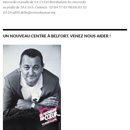
mercredis et jeudis de 9 à 11 h et distributions les mercredis
ou jeudis de 14 à 16 h. Contacts : 03 84 57 83 98/06 85 33
29 24 ad90.delle@restosducoeur.org
UN NOUVEAU CENTRE À BELFORT, VENEZ NOUS AIDER !