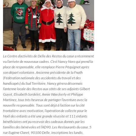
Le Centre d’activités de Delle des Restos du cœur a récemment
vu l’arrivée de nouveaux cadres. C’est Nancy Noro qui prend la
place de responsable, elle remplace Pierre Péquignot après
son départ volontaire. Ancienne présidente de la Fnath
(Fédération nationale des accidentés du travail et des
handicapés) du Sud Territoire, Nancy gérera désormais
l’antenne locale des Restos aux côtés de ses adjoints Gilbert
Guyot, Elisabeth Sordelet, Annie Waeckerly et Philippe
Martinez, tous très heureux de partager l’aventure avec la
nouvelle responsable. Tous sont déjà à l’action sur la cité
frontalière avec motivation, l’opération de collecte pour le
Noël des enfants a été une grande réussite et 111 enfants
bénéficiaires ont pu recevoir des cadeaux donnés par les
familles des bénévoles et l’AD90. Les Restaurants du cœur, 5
rue Eugène Claret, 90100 Delle, inscriptions les lundis,